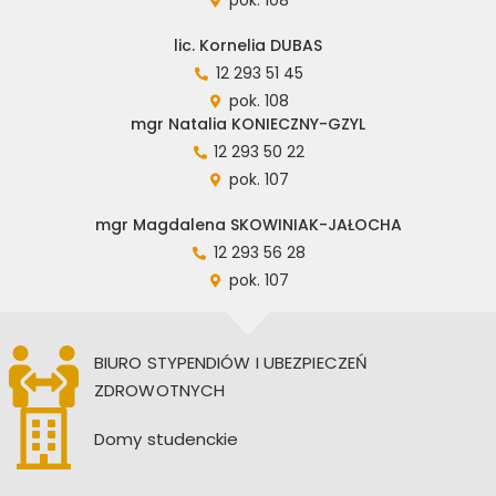
pok. 108
lic. Kornelia DUBAS
12 293 51 45
pok. 108
mgr Natalia KONIECZNY-GZYL
12 293 50 22
pok. 107
mgr Magdalena SKOWINIAK-JAŁOCHA
12 293 56 28
pok. 107
BIURO STYPENDIÓW I UBEZPIECZEŃ
ZDROWOTNYCH
Domy studenckie