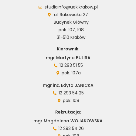
studiainfo@uek.krakow.pl
ul. Rakowicka 27
Budynek Główny
pok. 107, 108
31-510 Kraków
Kierownik:
mgr Martyna BULIRA
12 293 51 55
pok. 107a
mgr inż. Edyta JANICKA
12 293 54 25
pok. 108
Rekrutacja:
mgr Magdalena WOJAKOWSKA
12 293 54 26