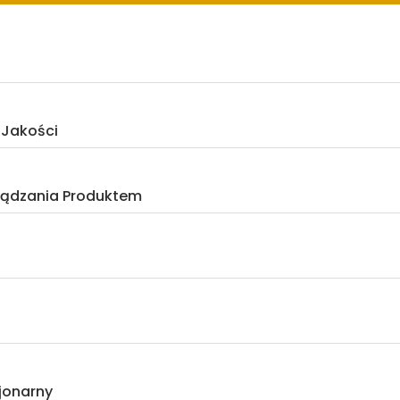
 Jakości
rządzania Produktem
jonarny