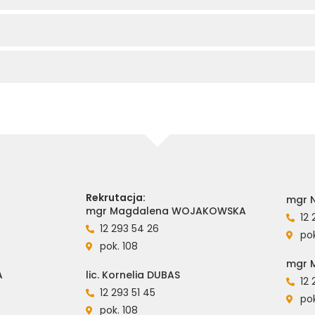
Rekrutacja:
mgr N
mgr Magdalena WOJAKOWSKA
12 
12 293 54 26
pok
pok. 108
mgr 
A
lic. Kornelia DUBAS
12 
12 293 51 45
pok
pok. 108