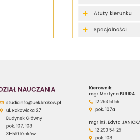
Atuty kierunku
Specjalności
Kierownik:
DZIAŁ NAUCZANIA
mgr Martyna BULIRA
12 293 51 55
studiainfo@uek.krakow.pl
pok. 107a
ul. Rakowicka 27
Budynek Główny
mgr inż. Edyta JANICK
pok. 107, 108
12 293 54 25
31-510 Kraków
pok. 108