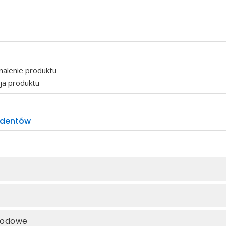
nalenie produktu
cja produktu
udentów
wodowe