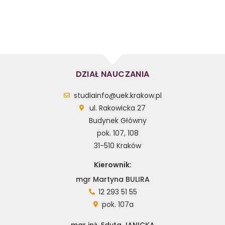
DZIAŁ NAUCZANIA
studiainfo@uek.krakow.pl
ul. Rakowicka 27
Budynek Główny
pok. 107, 108
31-510 Kraków
Kierownik:
mgr Martyna BULIRA
12 293 51 55
pok. 107a
mgr inż. Edyta JANICKA